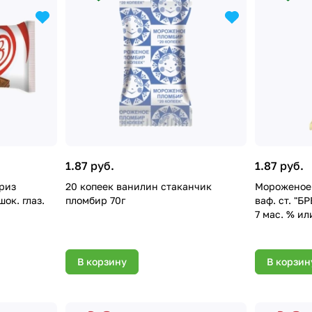
1.87 руб.
1.87 руб.
риз
20 копеек ванилин стаканчик
Мороженое 
шок. глаз.
пломбир 70г
ваф. ст. "Б
7 мас. % ил
В корзину
В корзин