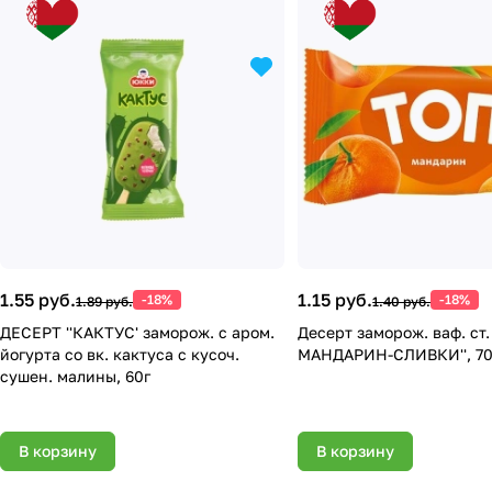
1.55 руб.
1.15 руб.
-18%
-18%
1.89 руб.
1.40 руб.
ДЕСЕРТ ''КАКТУС' заморож. с аром.
Десерт заморож. ваф. ст.
йогурта со вк. кактуса с кусоч.
МАНДАРИН-СЛИВКИ'', 70
сушен. малины, 60г
В корзину
В корзину