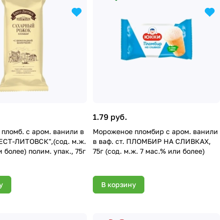
1.79 руб.
пломб. с аром. ванили в
Мороженое пломбир с аром. ванили
РЕСТ-ЛИТОВСК",(сод. м.ж.
в ваф. ст. ПЛОМБИР НА СЛИВКАХ,
и более) полим. упак., 75г
75г (сод. м.ж. 7 мас.% или более)
у
В корзину