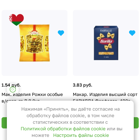
1.54 руб.
3.83 руб.
Настройки файлов cookie
Мак. изделия Рожки особые
Макар. Изделия высший сорт
Функциональные
в/сорт, гр.В 0,9кг
БАРИЛЛА Фарфалле, 400г
Эти файлы необходимы для
Нажимая «Принять», вы даёте согласие на
функционирования сайта и не
обработку файлов cookie, в том числе
могут быть отключены в наших
статистических в соответствии с
В корзину
В корзину
Политикой обработки файлов cookie
или вы
системах. Вы можете настроить
можете
Настроить файлы cookie
браузер так, чтобы он блокировал
Назад к списку