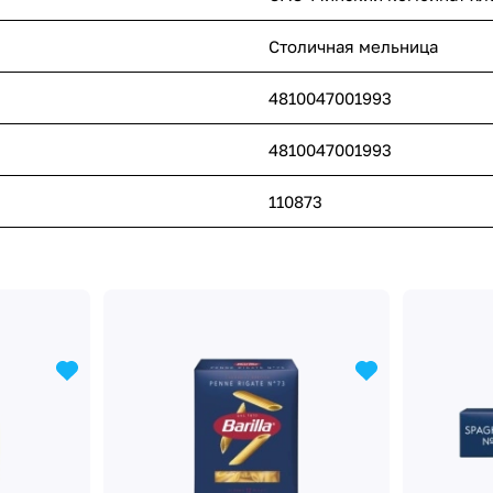
Столичная мельница
4810047001993
4810047001993
110873