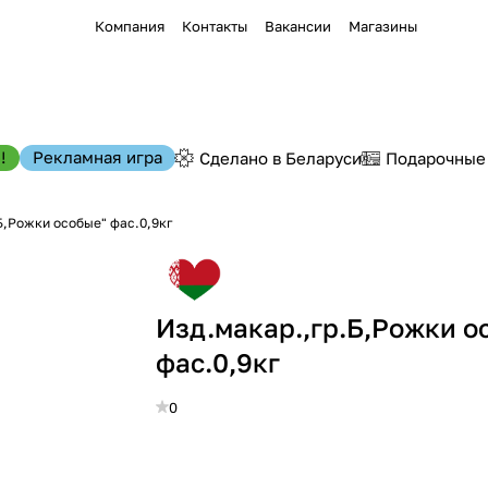
Компания
Контакты
Вакансии
Магазины
!
Рекламная игра
Сделано в Беларуси
Подарочные
Б,Рожки особые" фас.0,9кг
Изд.макар.,гр.Б,Рожки о
фас.0,9кг
0