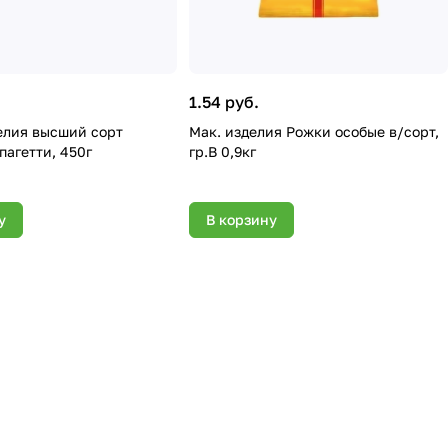
1.54 руб.
елия высший сорт
Мак. изделия Рожки особые в/сорт,
агетти, 450г
гр.В 0,9кг
у
В корзину