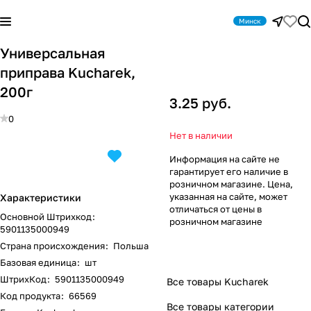
Минск
Универсальная
приправа Kucharek,
200г
3.25 руб.
0
Нет в наличии
Информация на сайте не
гарантирует его наличие в
розничном магазине. Цена,
указанная на сайте, может
Характеристики
отличаться от цены в
Основной Штрихкод
:
розничном магазине
5901135000949
Страна происхождения
:
Польша
Базовая единица
:
шт
ШтрихКод
:
5901135000949
Все товары Kucharek
Код продукта
:
66569
Все товары категории