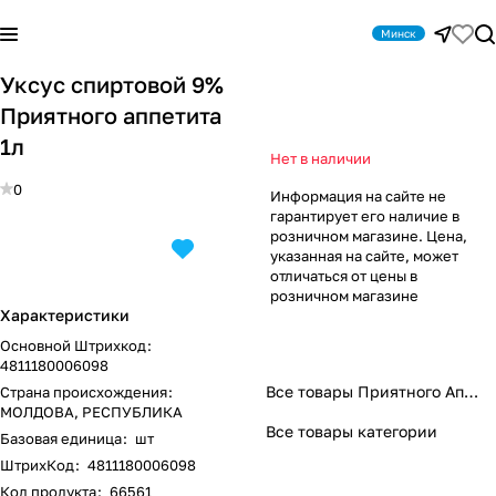
Минск
Уксус спиртовой 9%
Приятного аппетита
1л
Нет в наличии
0
Информация на сайте не
гарантирует его наличие в
розничном магазине. Цена,
указанная на сайте, может
отличаться от цены в
розничном магазине
Характеристики
Основной Штрихкод
:
4811180006098
Все товары Приятного Аппетита
Страна происхождения
:
МОЛДОВА, РЕСПУБЛИКА
Все товары категории
Базовая единица
:
шт
ШтрихКод
:
4811180006098
Код продукта
:
66561