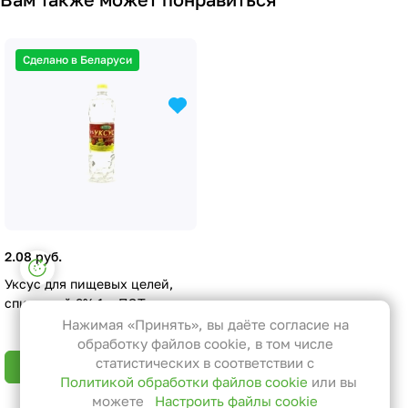
Сделано в Беларуси
2.08 руб.
Настройки файлов cookie
Уксус для пищевых целей,
Функциональные
спиртовой 9% 1л. ПЭТ
Эти файлы необходимы для
Нажимая «Принять», вы даёте согласие на
функционирования сайта и не
обработку файлов cookie, в том числе
могут быть отключены в наших
статистических в соответствии с
В корзину
Политикой обработки файлов cookie
или вы
системах. Вы можете настроить
можете
Настроить файлы cookie
браузер так, чтобы он блокировал