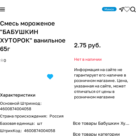
Минск
Смесь мороженое
"БАБУШКИН
ХУТОРОК" ванильное
2.75 руб.
65г
Нет в наличии
0
Информация на сайте не
гарантирует его наличие в
розничном магазине. Цена,
указанная на сайте, может
отличаться от цены в
Характеристики
розничном магазине
Основной Штрихкод
:
4600874004058
Страна происхождения
:
Россия
Все товары Бабушкин Хуторок
Базовая единица
:
шт
ШтрихКод
:
4600874004058
Все товары категории