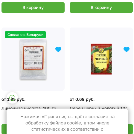
В корзину
В корзину
Сделано в Беларуси
Настройки файлов cookie
от 1.85 руб.
от 0.69 руб.
Функциональные
Лимонная кислота, 100 гр
Перец черный молотый 10г
Эти файлы необходимы для
Нажимая «Принять», вы даёте согласие на
функционирования сайта и не
обработку файлов cookie, в том числе
могут быть отключены в наших
статистических в соответствии с
В корзину
В корзину