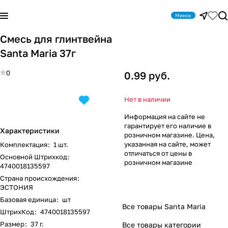
Минск
Смесь для глинтвейна
Santa Maria 37г
0
0.99 руб.
Нет в наличии
Информация на сайте не
гарантирует его наличие в
Характеристики
розничном магазине. Цена,
указанная на сайте, может
Комплектация
:
1 шт.
отличаться от цены в
Основной Штрихкод
:
розничном магазине
4740018135597
Страна происхождения
:
ЭСТОНИЯ
Базовая единица
:
шт
Все товары Santa Maria
ШтрихКод
:
4740018135597
Размер
:
37 г.
Все товары категории