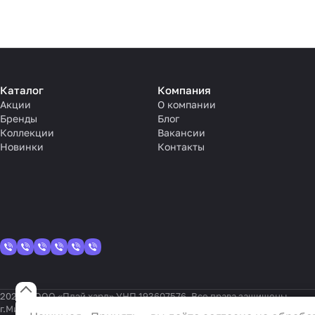
Каталог
Компания
Акции
О компании
Бренды
Блог
Коллекции
Вакансии
Новинки
Контакты
2026 © ООО «Плэй хард» УНП 193607576. Все права защищены.
Настройки файлов cookie
г.Минск, пер. Тучинский, 2А, офис 402, Республика Беларусь, 220004