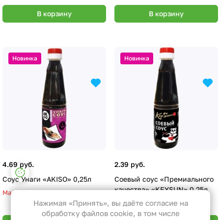
В корзину
В корзину
Новинка
Новинка
4.69 руб.
2.39 руб.
Настройки файлов cookie
Соус Унаги «AKISO» 0,25л
Соевый соус «Премиального
Функциональные
качества» «KEYSUN» 0,25л
Мало
Эти файлы необходимы для
Нажимая «Принять», вы даёте согласие на
функционирования сайта и не
обработку файлов cookie, в том числе