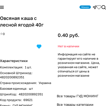
Минск
Овсяная каша с
лесной ягодой 40г
0
0.40 руб.
Нет в наличии
Информация на сайте не
гарантирует его наличие в
Характеристики
розничном магазине. Цена,
указанная на сайте, может
Комплектация
:
1 шт.
отличаться от цены в
Основной Штрихкод
:
розничном магазине
4820200892351
Страна происхождения
:
Украина
Базовая единица
:
шт
ШтрихКод
:
4820200892351
Все товары ГУД МОНИНГ
Код продукта
:
69621
Все товары категории
Бренд
:
ГУД МОНИНГ