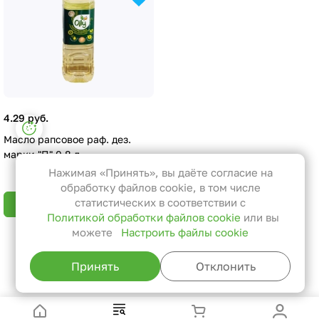
4.29 руб.
Настройки файлов cookie
Масло рапсовое раф. дез.
Функциональные
марки "П" 0,8 л
Эти файлы необходимы для
Нажимая «Принять», вы даёте согласие на
функционирования сайта и не
обработку файлов cookie, в том числе
могут быть отключены в наших
статистических в соответствии с
В корзину
Политикой обработки файлов cookie
или вы
системах. Вы можете настроить
можете
Настроить файлы cookie
браузер так, чтобы он блокировал
Назад к списку
их или уведомлял вас об их
Принять
Отклонить
использовании, но в таком случае
возможно, что некоторые разделы
сайта не будут работать.