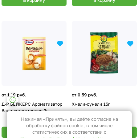
В корзину
В корзину
от 1.19 руб.
от 0.59 руб.
Настройки файлов cookie
Д-Р БЕЙКЕРС Ароматизатор
Хмели-сунели 15г
Функциональные
Ванилин-интенсив 2г
Эти файлы необходимы для
Нажимая «Принять», вы даёте согласие на
функционирования сайта и не
обработку файлов cookie, в том числе
могут быть отключены в наших
статистических в соответствии с
В корзину
В корзину