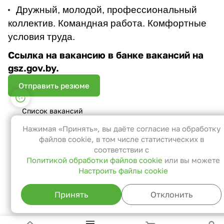
Дружный, молодой, профессиональный
коллектив. Командная работа. Комфортные
условия труда.
Ссылка на вакансию в банке вакансий на
gsz.gov.by.
Отправить резюме
Настройки файлов cookie
Список вакансий
Функциональные
Эти файлы необходимы для
Нажимая «Принять», вы даёте согласие на обработку
функционирования сайта и не могут
файлов cookie, в том числе статистических в
быть отключены в наших системах. Вы
соответствии с
Политикой обработки файлов cookie
или вы можете
можете настроить браузер так, чтобы
Настроить файлы cookie
он блокировал их или уведомлял вас об
их использовании, но в таком случае
Принять
Отклонить
возможно, что некоторые разделы
сайта не будут работать.