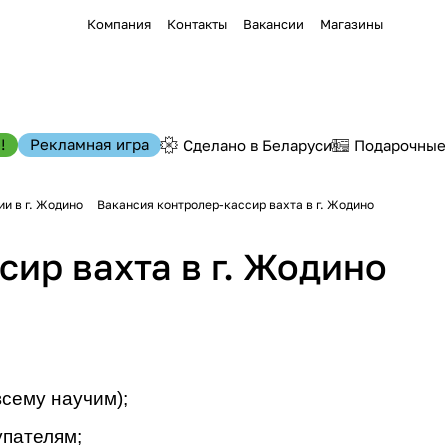
Компания
Контакты
Вакансии
Магазины
!
Рекламная игра
Сделано в Беларуси
Подарочные
и в г. Жодино
Вакансия контролер-кассир вахта в г. Жодино
ир вахта в г. Жодино
сему научим);
упателям;