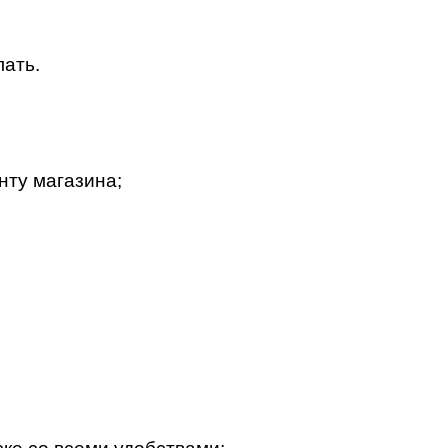
лать.
нту магазина;