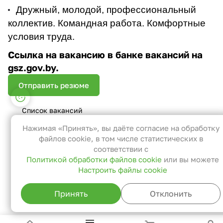
Дружный, молодой, профессиональный
коллектив. Командная работа. Комфортные
условия труда.
Ссылка на вакансию в банке вакансий на
gsz.gov.by.
Отправить резюме
Настройки файлов cookie
Список вакансий
Функциональные
Эти файлы необходимы для
Нажимая «Принять», вы даёте согласие на обработку
функционирования сайта и не могут
файлов cookie, в том числе статистических в
быть отключены в наших системах. Вы
соответствии с
Политикой обработки файлов cookie
или вы можете
можете настроить браузер так, чтобы
Настроить файлы cookie
он блокировал их или уведомлял вас об
их использовании, но в таком случае
Принять
Отклонить
возможно, что некоторые разделы
сайта не будут работать.